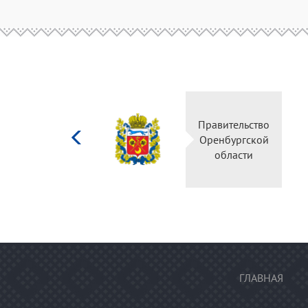
Министерство
Правительство
культуры
Оренбургской
Российской
области
федерации
ГЛАВНАЯ