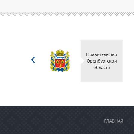
Министерство
Правительс
культуры
Оренбургск
Российской
области
федерации
ГЛАВНАЯ