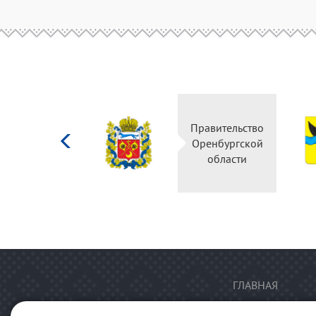
Министерство
Правительство
культуры
Оренбургской
Российской
области
федерации
ГЛАВНАЯ