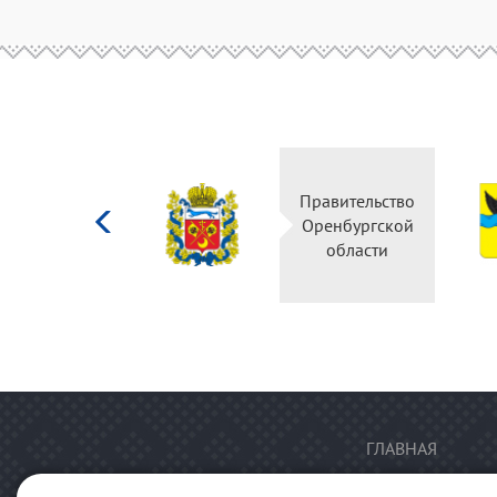
Министерство
Правительство
культуры
Оренбургской
Российской
области
федерации
ГЛАВНАЯ