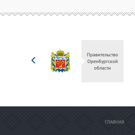
Министерство
Правитель
культуры
Оренбургс
Российской
област
федерации
ГЛАВНАЯ