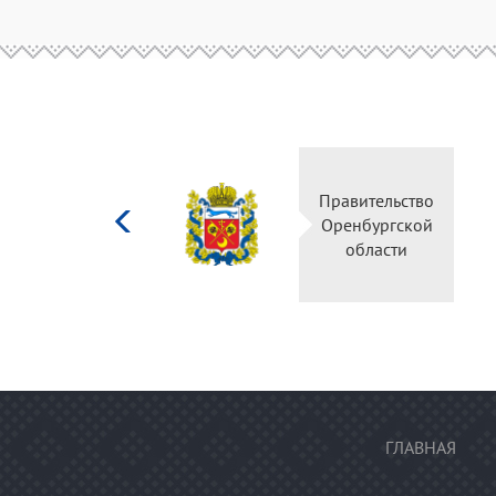
Министерство
Правительство
культуры
Оренбургской
Российской
области
федерации
ГЛАВНАЯ