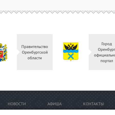
Горо
Правительство
Оренб
Оренбургской
официал
области
порт
НОВОСТИ
АФИША
КОНТАКТЫ