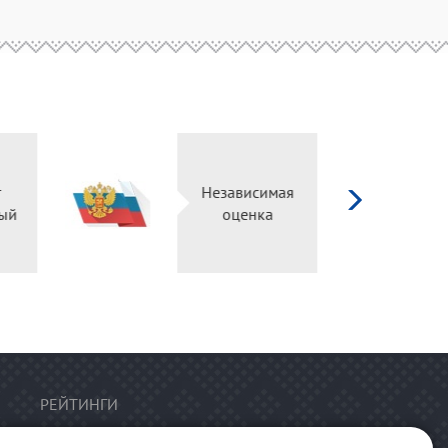
д
ург
Независимая
ьный
оценка
ал
РЕЙТИНГИ