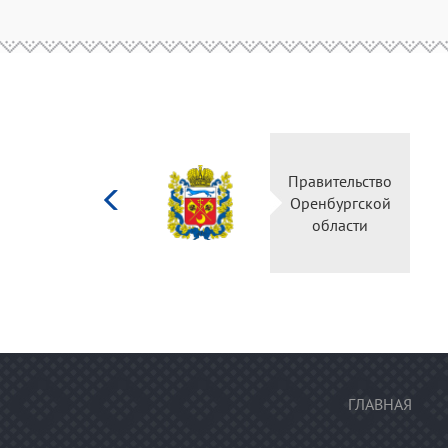
Министерство
Правительство
культуры
Оренбургской
Российской
области
федерации
ГЛАВНАЯ