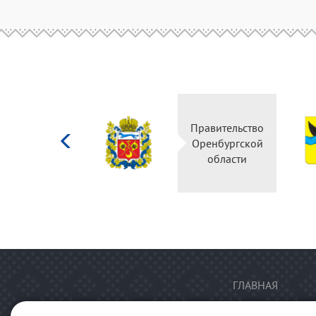
Министерство
Правительство
культуры
Оренбургской
Российской
области
федерации
ГЛАВНАЯ