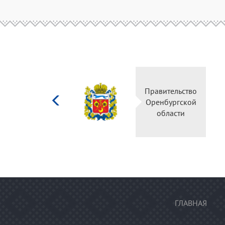
Министерство
Правительство
культуры
Оренбургской
Российской
области
федерации
ГЛАВНАЯ