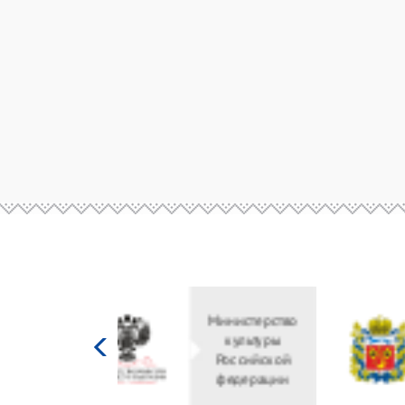
Министерство
культуры
Российской
федерации