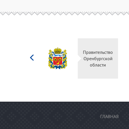
Министерство
Правительство
культуры
Оренбургской
Российской
области
федерации
ГЛАВНАЯ