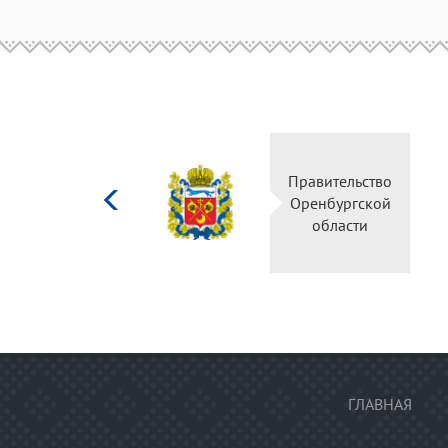
Министерство
Правительство
культуры
Оренбургской
Российской
области
федерации
ГЛАВНАЯ