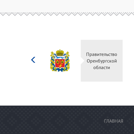
Министерство
культуры
Российской
федерации
ГЛАВНАЯ