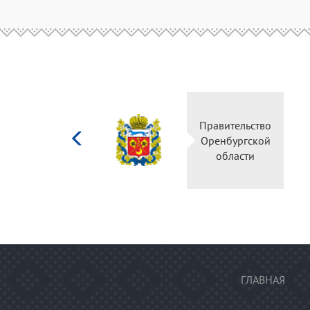
Министерство
Правительство
культуры
Оренбургской
Российской
области
федерации
ГЛАВНАЯ