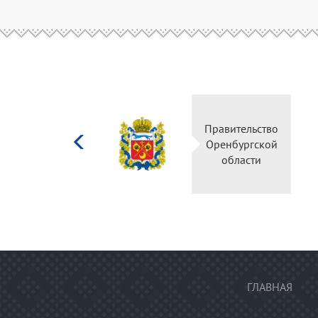
Министерство
Правительство
культуры
Оренбургской
Российской
области
федерации
ГЛАВНАЯ