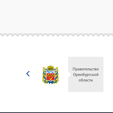
Министерство
Правительств
культуры
Оренбургско
Российской
области
федерации