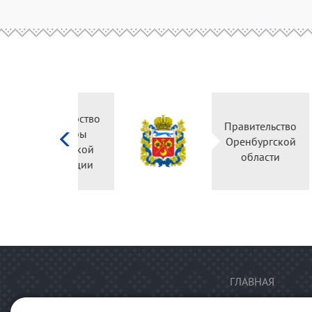
Министерство
культуры
Российской
федерации
ГЛАВНАЯ