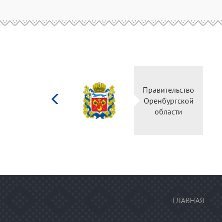
Министерство
Правительство
культуры
Оренбургской
Российской
области
федерации
ГЛАВНАЯ