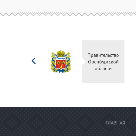
Министерство
Прав
культуры
Орен
Российской
о
федерации
ГЛАВНАЯ