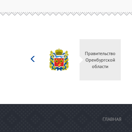
Министерство
Правительство
культуры
Оренбургской
Российской
области
федерации
ГЛАВНАЯ