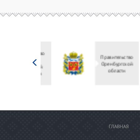
Министерство
культуры
Российской
федерации
ГЛАВНАЯ