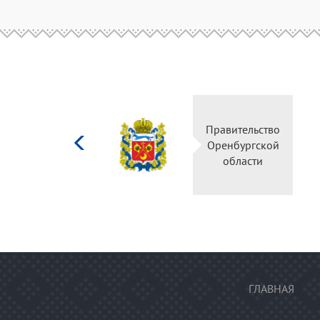
Министерство
Правительство
культуры
Оренбургской
Российской
области
федерации
ГЛАВНАЯ