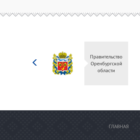
Министерство
Правительс
культуры
Оренбургск
Российской
области
федерации
ГЛАВНАЯ