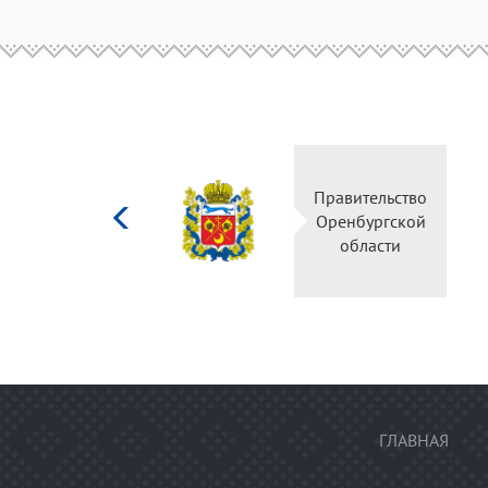
Министерство
Правительство
культуры
Оренбургской
Российской
области
федерации
ГЛАВНАЯ