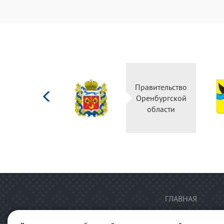
Министерство
Правительство
культуры
Оренбургской
Российской
области
федерации
ГЛАВНАЯ