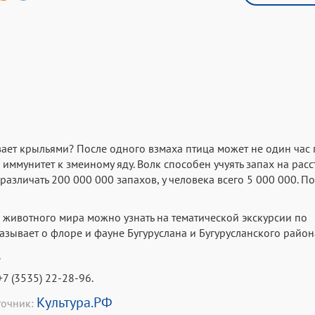
ивает крыльями? После одного взмаха птица может не один час
й иммунитет к змеиному яду. Волк способен учуять запах на рас
ь различать 200 000 000 запахов, у человека всего 5 000 000. П
 животного мира можно узнать на тематической экскурсии по
зывает о флоре и фауне Бугуруслана и Бугурусланского район
.
7 (3535) 22-28-96.
Культура.РФ
точник: