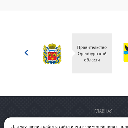
Министерство
Правительство
культуры
Оренбургской
Российской
области
федерации
ГЛАВНАЯ
Для улучшения работы сайта и его взаимодействия с пол