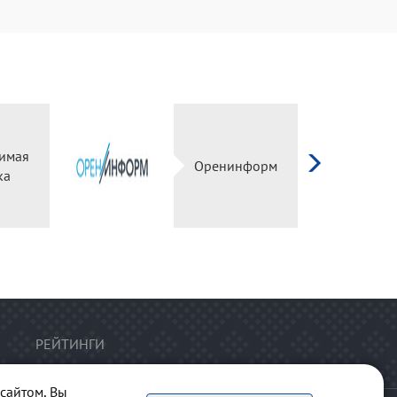
имая
Оренинформ
ка
РЕЙТИНГИ
сайтом, Вы