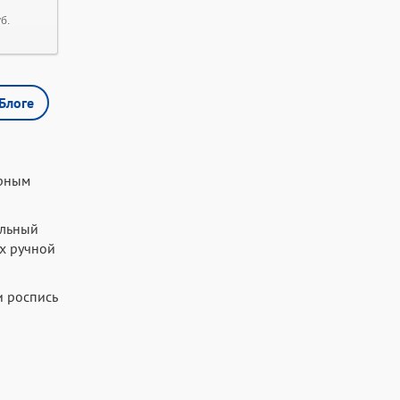
б.
Блоге
арным
ильный
ах ручной
и роспись