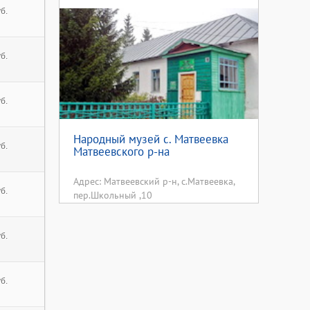
б.
б.
б.
Народный музей с. Матвеевка
б.
Матвеевского р-на
Адрес: Матвеевский р-н, с.Матвеевка,
б.
пер.Школьный ,10
б.
б.