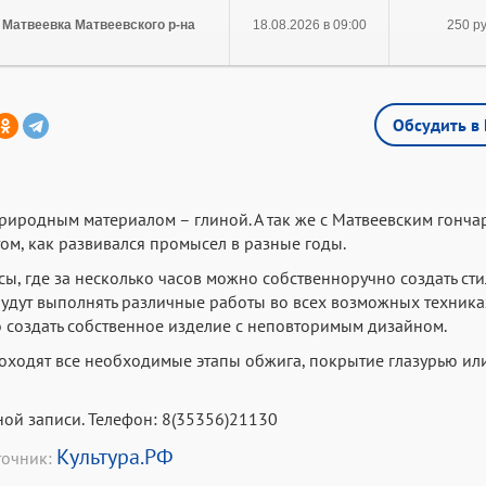
 Матвеевка Матвеевского р-на
18.08.2026 в 09:00
250 ру
Обсудить в 
риродным материалом – глиной. А так же с Матвеевским гонч
ом, как развивался промысел в разные годы.
ы, где за несколько часов можно собственноручно создать ст
 будут выполнять различные работы во всех возможных техник
о создать собственное изделие с неповторимым дизайном.
роходят все необходимые этапы обжига, покрытие глазурью ил
ой записи. Телефон: 8(35356)21130
Культура.РФ
точник: