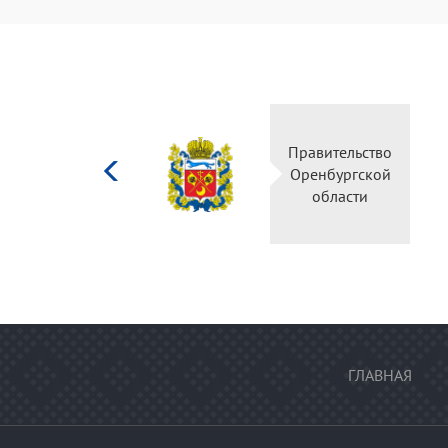
Министерство
Правительство
культуры
Оренбургской
Российской
области
федерации
ГЛАВНАЯ