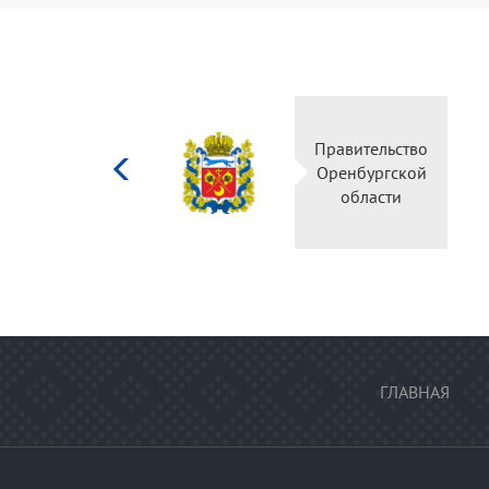
Министерство
Правительство
культуры
Оренбургской
Российской
области
федерации
ГЛАВНАЯ