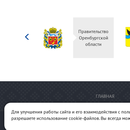
Министерство
Правительство
культуры
Оренбургской
Российской
области
федерации
ГЛАВНАЯ
Для улучшения работы сайта и его взаимодействия с пол
разрешаете использование cookie-файлов. Вы всегда мож
© 2013-2026 Портал "Куль
ГАУК "Ре