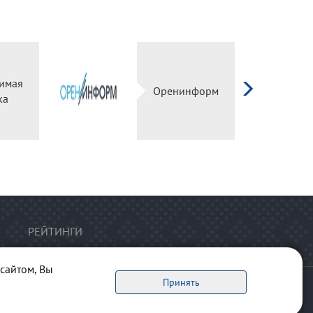
имая
Оренинформ
ка
РЕЙТИНГИ
сайтом, Вы
Принять
ервоисточник обязательна.
рта сайта