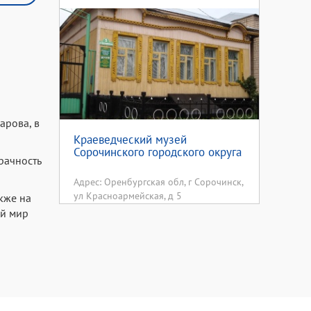
арова, в
Краеведческий музей
Сорочинского городского округа
рачность
Адрес: Оренбургская обл, г Сорочинск,
ул Красноармейская, д 5
кже на
ий мир