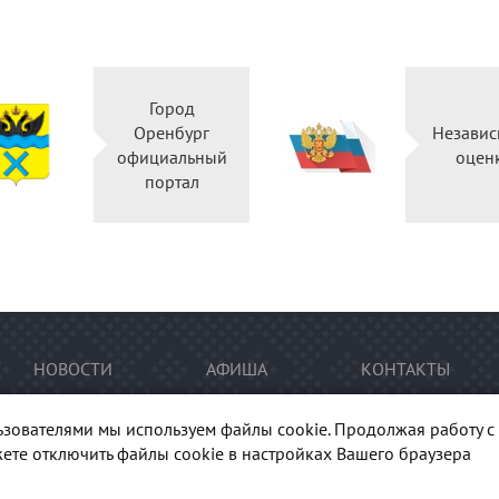
Город
Оренбург
Независ
официальный
оцен
портал
НОВОСТИ
АФИША
КОНТАКТЫ
ьзователями мы используем файлы cookie. Продолжая работу с 
ете отключить файлы cookie в настройках Вашего браузера
тура Оренбуржья". При перепечатке и цитировании
ссылка
на п
гиональный центр развития культуры Оренбургской области"
Ка