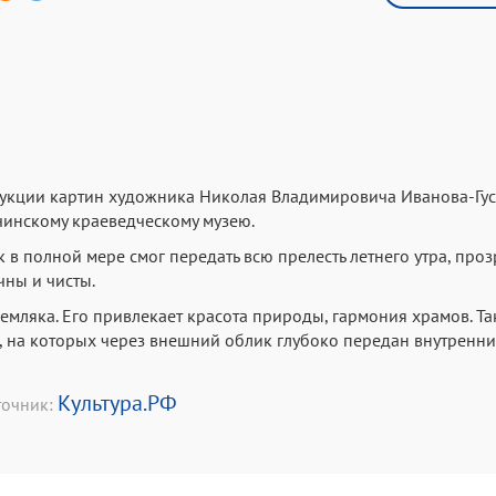
дукции картин художника Николая Владимировича Иванова-Гус
чинскому краеведческому музею.
в полной мере смог передать всю прелесть летнего утра, проз
чны и чисты.
земляка. Его привлекает красота природы, гармония храмов. Та
, на которых через внешний облик глубоко передан внутренн
Культура.РФ
точник: