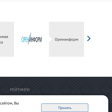
имая
Оренинформ
ка
РЕЙТИНГИ
сайтом, Вы
Принять