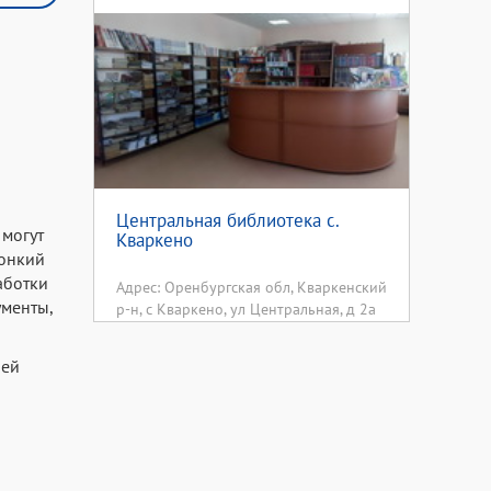
Центральная библиотека с.
 могут
Кваркено
тонкий
аботки
Адрес: Оренбургская обл, Кваркенский
ументы,
р-н, с Кваркено, ул Центральная, д 2а
лей