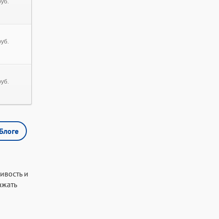
уб.
уб.
уб.
Блоге
ивость и
ажать