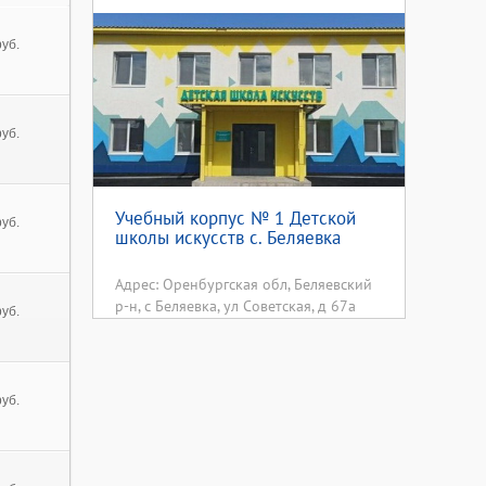
уб.
уб.
Учебный корпус № 1 Детской
уб.
школы искусств с. Беляевка
Адрес: Оренбургская обл, Беляевский
р-н, с Беляевка, ул Советская, д 67а
уб.
уб.