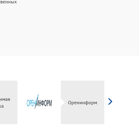
твенных
имая
Оренинформ
ка