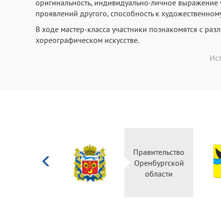
оригинальность, индивидуально-личное выражение 
проявлений другого, способность к художественному
В ходе мастер-класса участники познакомятся с р
хореографическом искусстве.
Ис
Министерство
Правительство
культуры
Оренбургской
Российской
области
федерации