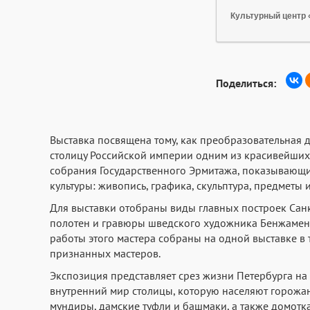
Культурный центр
Поделиться:
Выставка посвящена тому, как преобразовательная де
столицу Российской империи одним из красивейших 
собрания Государственного Эрмитажа, показывающи
культуры: живопись, графика, скульптура, предметы 
Для выставки отобраны виды главных построек Сан
полотен и гравюры шведского художника Бенжамена
работы этого мастера собраны на одной выставке в
признанных мастеров
.
Экспозиция представляет срез жизни Петербурга на
внутренний мир столицы, которую населяют горожан
мундиры, дамские туфли и башмаки, а также домотк