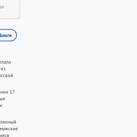
уб.
Блоге
елала
 из
усской
 них 17
ые
х
гранный
 мужские
иеся