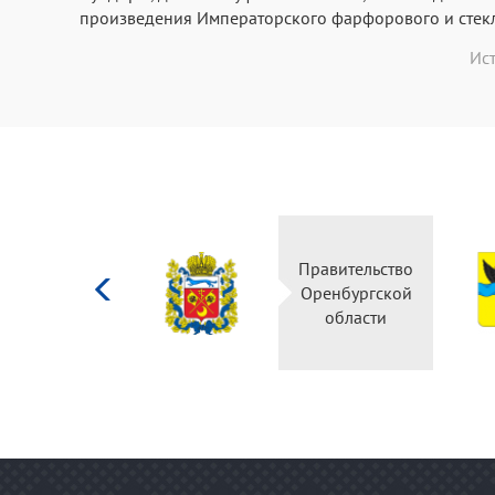
произведения
Императорского фарфорового и стек
Ис
Министерство
Правительство
культуры
Оренбургской
Российской
области
федерации