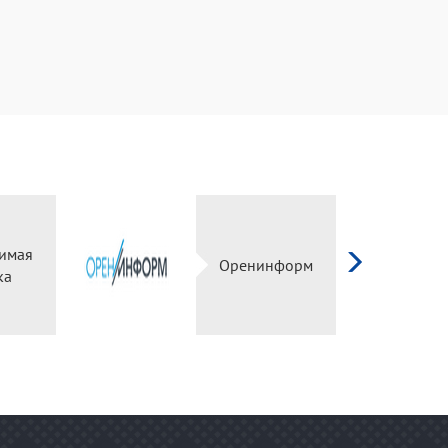
имая
Оренинформ
ка