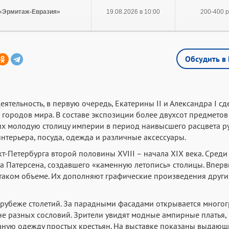
 «Эрмитаж-Евразия»
19.08.2026 в 10:00
200-400 р
Обсудить в 
ятельность, в первую очередь, Екатерины II и Александра I сд
городов мира. В составе экспозиции более двухсот предметов
х молодую столицу империи в период наивысшего расцвета р
интерьера, посуда, одежда и различные аксессуары.
кт-Петербурга второй половины XVIII
–
начала XIX века
.
Среди
 Патерсена, создавшего «каменную летопись» столицы
.
Вперв
 таком объеме. Их дополняют графические произведения други
 рубеже столетий. За парадными фасадами открывается много
е разных сословий. Зрители увидят модные ампирные платья,
аную одежду простых крестьян.
На выставке показаны
выдающ