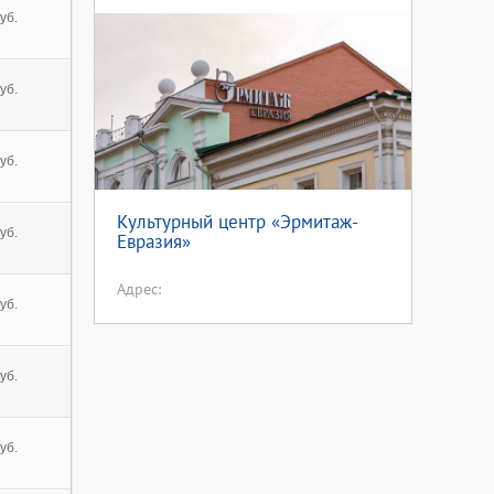
уб.
уб.
уб.
Культурный центр «Эрмитаж-
уб.
Евразия»
Адрес:
уб.
уб.
уб.