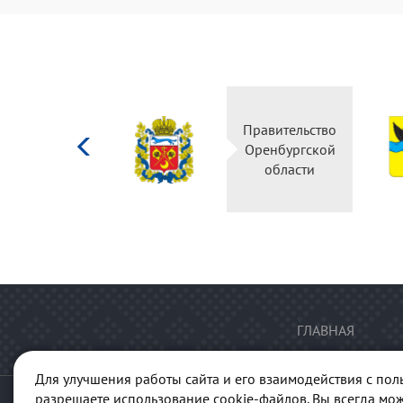
Министерство
Правительство
культуры
Оренбургской
Российской
области
федерации
ГЛАВНАЯ
Для улучшения работы сайта и его взаимодействия с пол
разрешаете использование cookie-файлов. Вы всегда мож