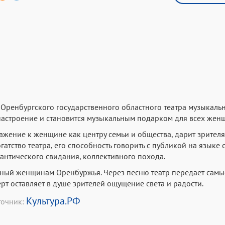
Оренбургского государственного областного театра музыкаль
настроение и становится музыкальным подарком для всех жен
важение к женщине как центру семьи и общества, дарит зрител
тство театра, его способность говорить с публикой на языке 
нтического свидания, коллективного похода.
нный женщинам Оренбуржья. Через песню театр передает самы
рт оставляет в душе зрителей ощущение света и радости.
Культура.РФ
точник: