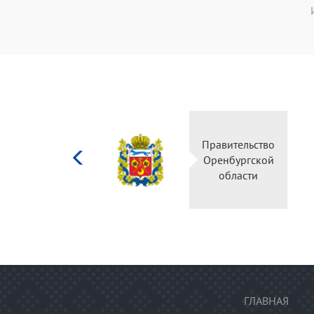
Министерство
Правительство
культуры
Оренбургской
Российской
области
федерации
ГЛАВНАЯ