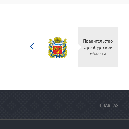
Министерство
Правительство
культуры
Оренбургской
Российской
области
федерации
ГЛАВНАЯ