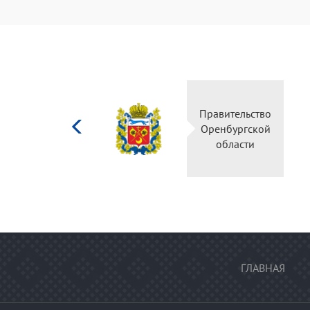
Министерство
Правительство
культуры
Оренбургской
Российской
области
федерации
ГЛАВНАЯ