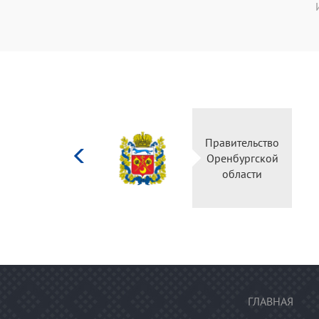
Министерство
культуры
Российской
федерации
ГЛАВНАЯ