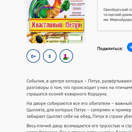
Оренбургский г
татарский драм
им. Мирхайдара
Поделиться:
0+
E
События, в центре которых – Петух, развёртываютс
разговоры о том, что происходит у них на птичье
страшатся козней коварного Коршуна.
На дворе собираются все его обитатели – важный
Цыплята, для которых Петух – супермен и пример 
забирает Цыплят себе на обед, Петух в страхе убег
Весь птичий двор возмущается его трусостью и с
злого Коршуна. Все в страхе, в том числе и брав