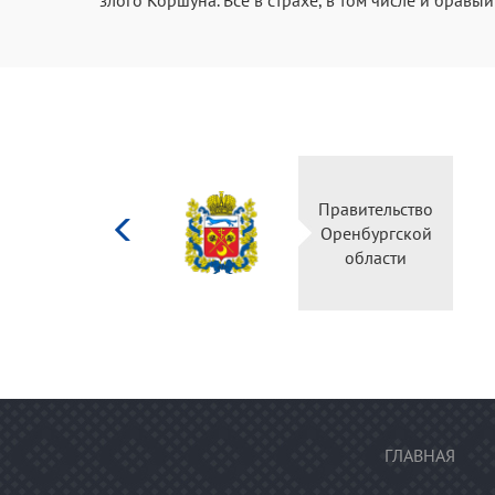
Министерство
Правительство
культуры
Оренбургской
Российской
области
федерации
ГЛАВНАЯ