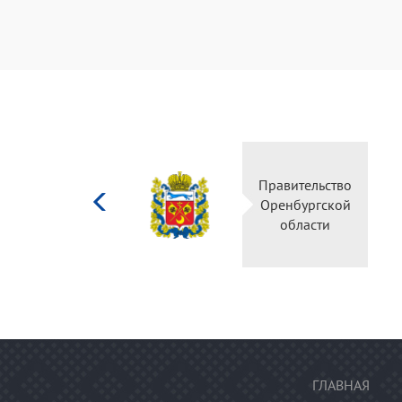
Министерство
Правительство
культуры
Оренбургской
Российской
области
федерации
ГЛАВНАЯ