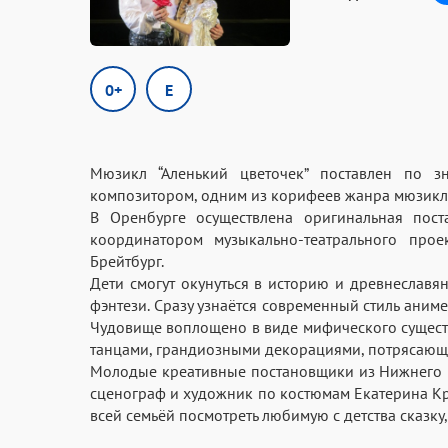
0+
E
Мюзикл “Аленький цветочек” поставлен по з
композитором, одним из корифеев жанра мюзикла
В Оренбурге осуществлена оригинальная пос
координатором музыкально-театрального прое
Брейтбург.
Дети смогут окунуться в историю и древнеславя
фэнтези. Сразу узнаётся современный стиль аним
Чудовище воплощено в виде мифического сущест
танцами, грандиозными декорациями, потрясаю
Молодые креативные постановщики из Нижнего 
сценограф и художник по костюмам Екатерина Кр
всей семьёй посмотреть любимую с детства сказку