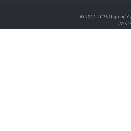
© 2013-2026 Портал "Ку
ГАУК "