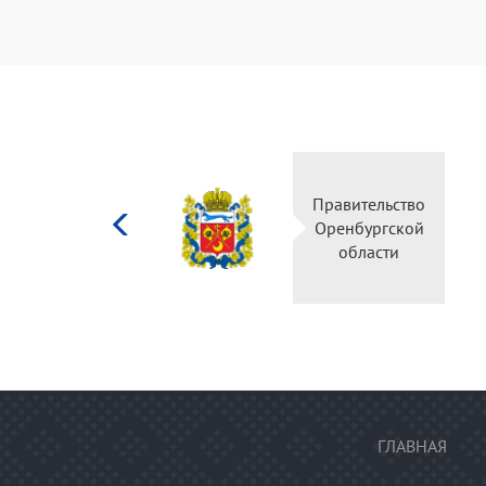
Министерство
Правительство
культуры
Оренбургской
Российской
области
федерации
ГЛАВНАЯ