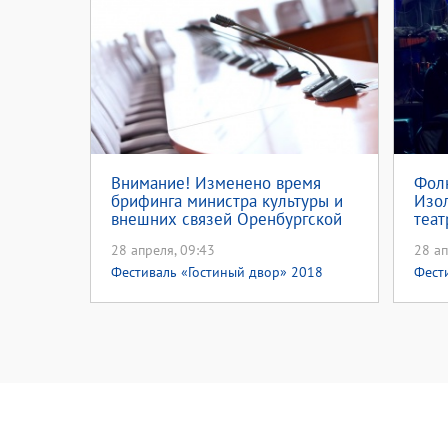
Внимание! Изменено время
Фолк
брифинга министра культуры и
Изол
внешних связей Оренбургской
теат
области Евгении Шевченко
«Гос
28 апреля, 09:43
28 ап
Бел
Фестиваль «Гостиный двор» 2018
Фест