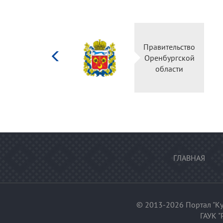
Министерство
Прав
культуры
Орен
Российской
о
федерации
ГЛАВНАЯ
© 2013-2026 Портал "Ку
ГАУК "