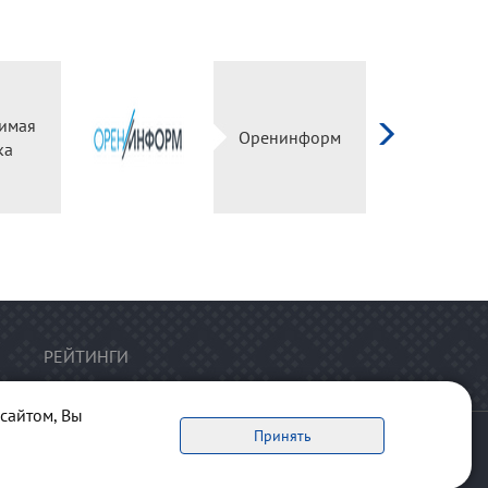
имая
Оренинформ
ка
РЕЙТИНГИ
сайтом, Вы
Принять
ервоисточник обязательна.
рта сайта