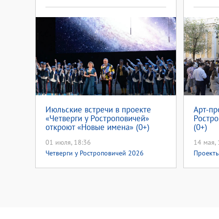
Июльские встречи в проекте
Арт-пр
«Четверги у Ростроповичей»
Ростро
откроют «Новые имена» (0+)
(0+)
01 июля, 18:36
14 мая, 
Четверги у Ростроповичей 2026
Проект
2026