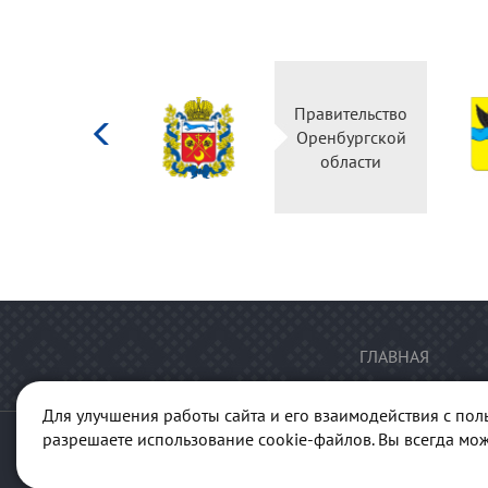
Министерство
Правительство
культуры
Оренбургской
Российской
области
федерации
ГЛАВНАЯ
Для улучшения работы сайта и его взаимодействия с пол
разрешаете использование cookie-файлов. Вы всегда мож
© 2013-2026 Портал "Куль
ГАУК "Ре