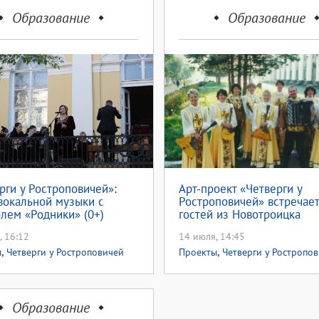
Образование
Образование
рги у Ростроповичей»:
Арт-проект «Четверги у
вокальной музыки с
Ростроповичей» встречает
лем «Родники» (0+)
гостей из Новотроицка
, 16:12
14 июля, 14:45
,
,
ы
Четверги у Ростроповичей
Проекты
Четверги у Ростропо
2026
Образование