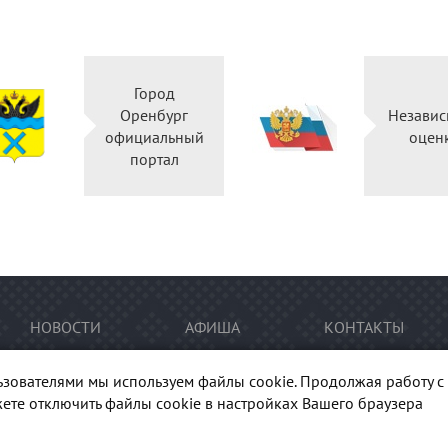
Город
Оренбург
Независ
официальный
оцен
портал
НОВОСТИ
АФИША
КОНТАКТЫ
ьзователями мы используем файлы cookie. Продолжая работу с 
ете отключить файлы cookie в настройках Вашего браузера
тура Оренбуржья". При перепечатке и цитировании
ссылка
на п
гиональный центр развития культуры Оренбургской области"
Ка