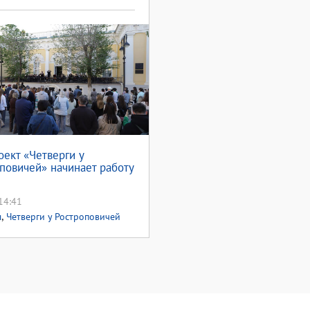
оект «Четверги у
повичей» начинает работу
14:41
,
ы
Четверги у Ростроповичей