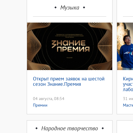
Музыка
Открыт прием заявок на шестой
Кири
сезон Знание.Премия
уча
лабо
иску
04 августа, 08:54
31 ию
Премии
Маст
Народное творчество