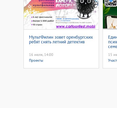
МультФилин зовет оренбургских
Еди
ребят снять летний детектив
псих
семе
ВКон
16 июля, 14:00
15 ию
Проекты
Учас