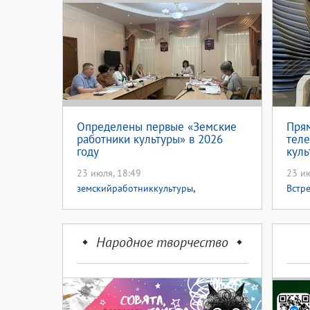
Определены первые «Земские
Пря
работники культуры» в 2026
теле
году
куль
Евг
23 июля, 18:49
23 ию
,
земскийработниккультуры
Встр
земскийработниккультуры56
Народное творчество