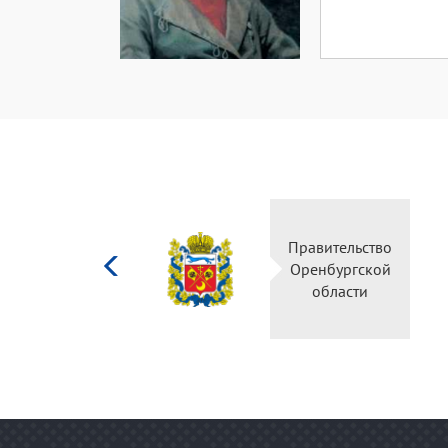
Министерство
Правительство
культуры
Оренбургской
Российской
области
федерации