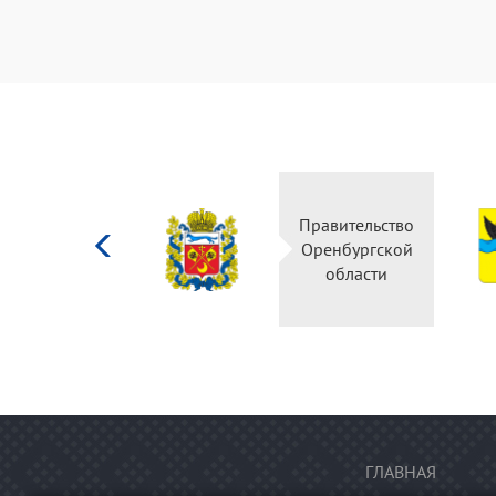
Министерство
Правительство
культуры
Оренбургской
Российской
области
федерации
ГЛАВНАЯ