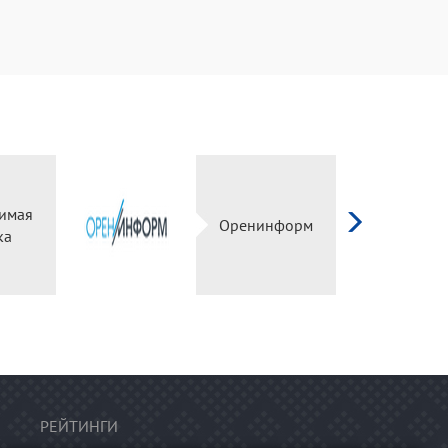
симая
Оренинформ
ка
РЕЙТИНГИ