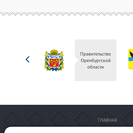
Министерство
Правительство
культуры
Оренбургской
Российской
области
федерации
ГЛАВНАЯ