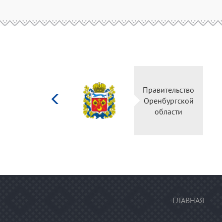
Министерство
Правительство
культуры
Оренбургской
Российской
области
федерации
ГЛАВНАЯ