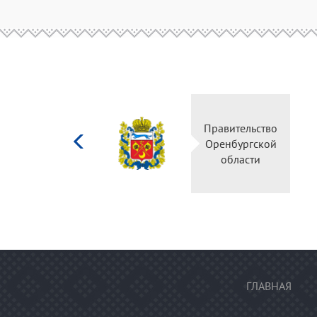
Министерство
Прав
культуры
Орен
Российской
о
федерации
ГЛАВНАЯ